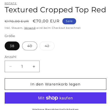
öffnen
ROTATE
Textured Cropped Top Red
Normaler
Verkaufspreis
€70,00 EUR
€170,00 EUR
Sale
Preis
Inkl. Steuern.
Versand
wird beim Checkout berechnet
Größe
Variante
38
40
42
ausverkauft
oder
nicht
Anzahl
Anzahl
verfügbar
Verringere
Erhöhe
die
die
Menge
Menge
für
für
In den Warenkorb legen
Textured
Textured
Cropped
Cropped
Top
Top
Red
Red
Weitere Bezahlmöglichkeiten