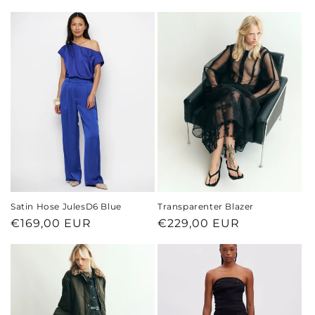
Preis
Satin Hose JulesD6 Blue
Transparenter Blazer
Normaler
€169,00 EUR
Normaler
€229,00 EUR
Preis
Preis