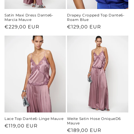
Satin Maxi Dress Dante6-
Drapey Cropped Top Dante6-
Marcia Mauve
Roam Blue
Normaler
€229,00 EUR
Normaler
€129,00 EUR
Preis
Preis
Lace Top Dante6-Linge Mauve
Weite Satin Hose OniqueD6
Mauve
Normaler
€119,00 EUR
Normaler
€189,00 EUR
Preis