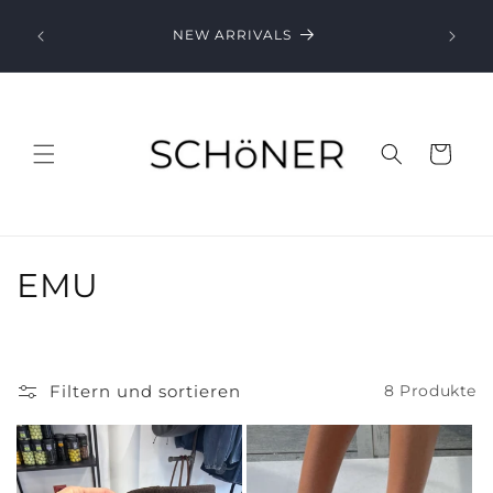
Direkt
zum
NEW ARRIVALS
Inhalt
Warenkorb
K
EMU
a
t
Filtern und sortieren
8 Produkte
e
g