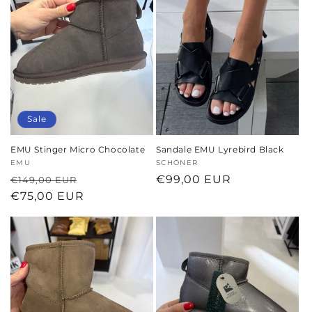
o
r
i
e
:
Sale
EMU Stinger Micro Chocolate
Sandale EMU Lyrebird Black
Anbieter:
EMU
Anbieter:
SCHÖNER
Normaler
Verkaufspreis
Normaler
€99,00 EUR
€149,00 EUR
Preis
€75,00 EUR
Preis