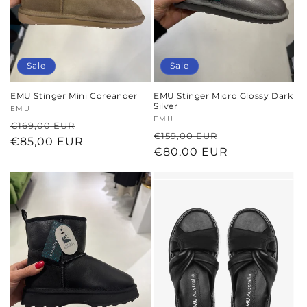
Sale
Sale
EMU Stinger Mini Coreander
EMU Stinger Micro Glossy Dark
Silver
Anbieter:
EMU
Anbieter:
EMU
Normaler
Verkaufspreis
€169,00 EUR
Normaler
Verkaufspreis
€159,00 EUR
Preis
€85,00 EUR
Preis
€80,00 EUR