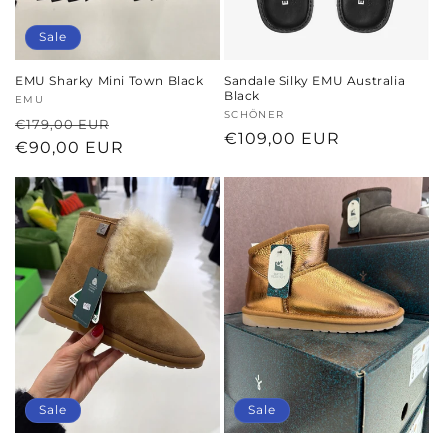
Sale
EMU Sharky Mini Town Black
Sandale Silky EMU Australia
Black
Anbieter:
EMU
Anbieter:
SCHÖNER
Normaler
Verkaufspreis
€179,00 EUR
Normaler
€109,00 EUR
Preis
€90,00 EUR
Preis
Sale
Sale