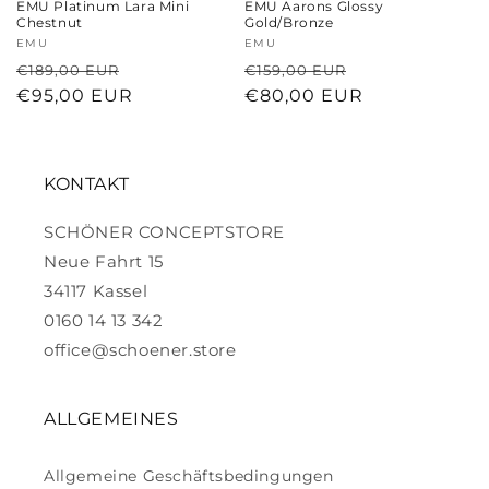
EMU Platinum Lara Mini
EMU Aarons Glossy
Chestnut
Gold/Bronze
Anbieter:
EMU
Anbieter:
EMU
Normaler
Verkaufspreis
Normaler
Verkaufspreis
€189,00 EUR
€159,00 EUR
Preis
€95,00 EUR
Preis
€80,00 EUR
KONTAKT
SCHÖNER CONCEPTSTORE
Neue Fahrt 15
34117 Kassel
0160 14 13 342
office@schoener.store
ALLGEMEINES
Allgemeine Geschäftsbedingungen