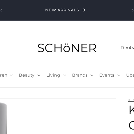
NEW ARRIVALS
L
a
n
d
ren
Beauty
Living
Brands
Events
Übe
/
R
e
KE
g
i
o