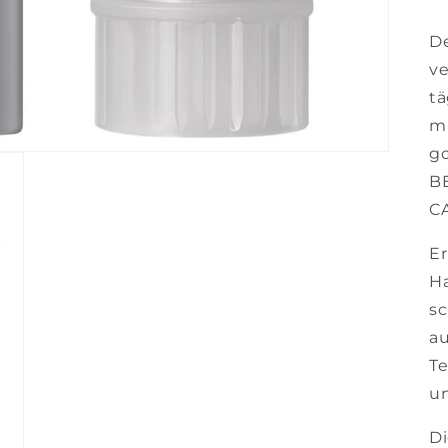
De
ve
tä
mi
g
BE
C
Er
Ha
sc
au
Te
un
Di