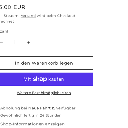
ormaler
6,00 EUR
reis
kl. Steuern.
Versand
wird beim Checkout
rechnet
zahl
zahl
Verringere
Erhöhe
die
die
Menge
Menge
für
für
In den Warenkorb legen
Kess
Kess
Mono
Mono
Stick
Stick
Case
Case
(Case
(Case
Weitere Bezahlmöglichkeiten
only)
only)
Abholung bei
Neue Fahrt 15
verfügbar
Gewöhnlich fertig in 24 Stunden
Shop-Informationen anzeigen