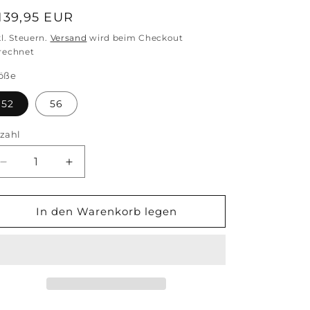
ormaler
139,95 EUR
reis
kl. Steuern.
Versand
wird beim Checkout
rechnet
öße
52
56
zahl
zahl
Verringere
Erhöhe
die
die
Menge
Menge
für
für
In den Warenkorb legen
Hose
Hose
MALas
MALas
grau
grau