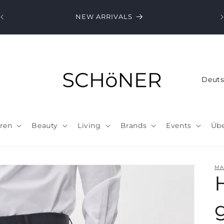
NEW ARRIVALS
L
a
n
d
ren
Beauty
Living
Brands
Events
Übe
/
R
e
MA
g
i
o