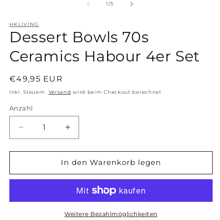
von
1
/
5
HKLIVING
Dessert Bowls 70s
Ceramics Habour 4er Set
Normaler
€49,95 EUR
Preis
Inkl. Steuern.
Versand
wird beim Checkout berechnet
Anzahl
Anzahl
Verringere
Erhöhe
die
die
Menge
Menge
für
für
In den Warenkorb legen
Dessert
Dessert
Bowls
Bowls
70s
70s
Ceramics
Ceramics
Habour
Habour
Weitere Bezahlmöglichkeiten