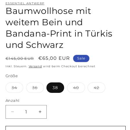
ESSENTIEL ANTWERP
Baumwollhose mit
weitem Bein und
Bandana-Print in Türkis
und Schwarz
Normaler
Verkaufspreis
€65,00 EUR
€145,00 EUR
Sale
Preis
Inkl. Steuern.
Versand
wird beim Checkout berechnet
Größe
Variante
Variante
Variante
Variante
34
36
38
40
42
ausverkauft
ausverkauft
ausverkauft
ausverkauft
oder
oder
oder
oder
nicht
nicht
nicht
nicht
Anzahl
Anzahl
verfügbar
verfügbar
verfügbar
verfügbar
Verringere
Erhöhe
die
die
Menge
Menge