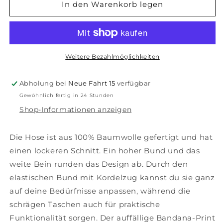
für
für
In den Warenkorb legen
Baumwollhose
Baumwollhose
mit
mit
weitem
weitem
Bein
Bein
und
und
Weitere Bezahlmöglichkeiten
Bandana-
Bandana-
Print
Print
Abholung bei
Neue Fahrt 15
verfügbar
in
in
Gewöhnlich fertig in 24 Stunden
Türkis
Türkis
und
und
Shop-Informationen anzeigen
Schwarz
Schwarz
Die Hose ist aus 100% Baumwolle gefertigt und hat
einen lockeren Schnitt. Ein hoher Bund und das
weite Bein runden das Design ab. Durch den
elastischen Bund mit Kordelzug kannst du sie ganz
auf deine Bedürfnisse anpassen, während die
schrägen Taschen auch für praktische
Funktionalität sorgen. Der auffällige Bandana-Print